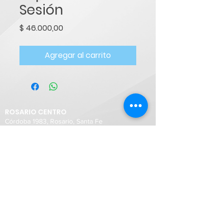
Sesión
Precio
$ 46.000,00
Agregar al carrito
ROSARIO CENTRO
Córdoba 1983, Rosario, Santa Fe
Teléfono:
0341 426-1260
WhatsApp:
+54 9 341 228 1495
ROSARIO FISHERTON
Shopping Fisherton Plaza, Rosario
WhatsApp:
+54 9 3412 281 498
SANTA FE CIUDAD
4 de enero 3199 (Esq. Junín)
Teléfono:
0342 4432234
Whatsapp:
+54 9 3424 432 233