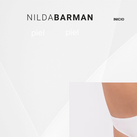
INICIO
piel
piel