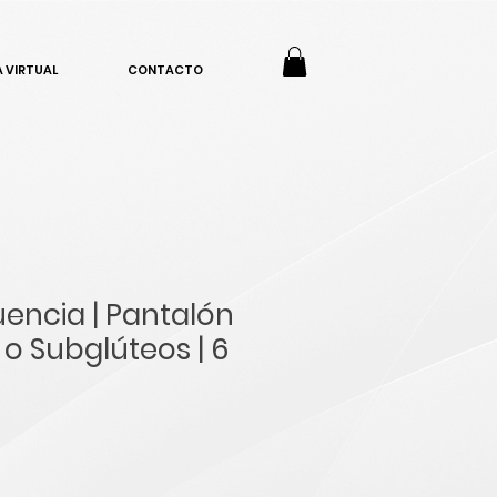
 VIRTUAL
CONTACTO
encia | Pantalón
o Subglúteos | 6
io