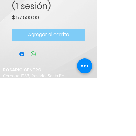
(1 sesión)
Precio
$ 57.500,00
Agregar al carrito
ROSARIO CENTRO
Córdoba 1983, Rosario, Santa Fe
Teléfono:
0341 426-1260
WhatsApp:
+54 9 341 228 1495
ROSARIO FISHERTON
Shopping Fisherton Plaza, Rosario
WhatsApp:
+54 9 3412 281 498
SANTA FE CIUDAD
4 de enero 3199 (Esq. Junín)
Teléfono:
0342 4432234
Whatsapp:
+54 9 3424 432 233