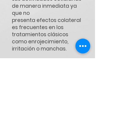
de manera inmediata ya
que no
presenta efectos colateral
es frecuentes en los
tratamientos clásicos
como enrojecimiento,
irritación o manchas.
Virtualmente
indoloro:
Altamente
confortable para el
paciente. Aumenta el calor
en forma gradual sin dejar
ningún área sin tratar.
Para pieles
bronceadas:
Método apto
para pieles bronceadas en