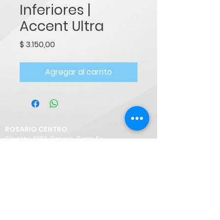
Inferiores |
Accent Ultra
Precio
$ 3.150,00
Agregar al carrito
ROSARIO CENTRO
Córdoba 1983, Rosario, Santa Fe
Teléfono:
0341 426-1260
WhatsApp:
+54 9 341 228 1495
ROSARIO FISHERTON
Shopping Fisherton Plaza, Rosario
WhatsApp:
+54 9 3412 281 498
SANTA FE CIUDAD
4 de enero 3199 (Esq. Junín)
Teléfono:
0342 4432234